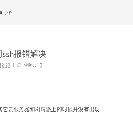
归档
问ssh报错解决
12-23
Valine：
0
sh到其它云服务器和树莓派上的时候并没有出现