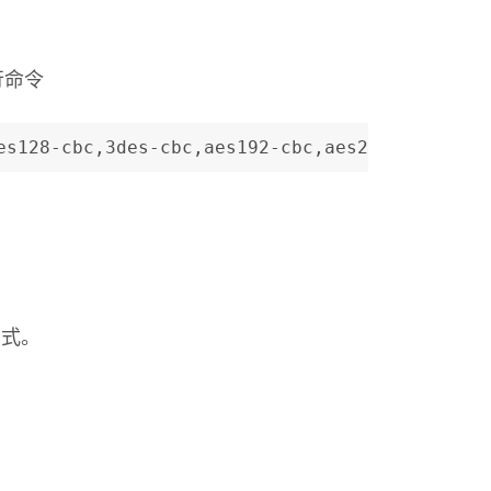
行命令
es128-cbc,3des-cbc,aes192-cbc,aes256-cbc
方式。