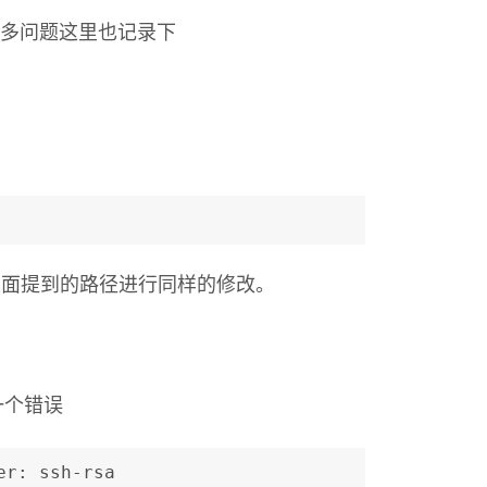
了更多问题这里也记录下
以访问上面提到的路径进行同样的修改。
一个错误
er: ssh-rsa 