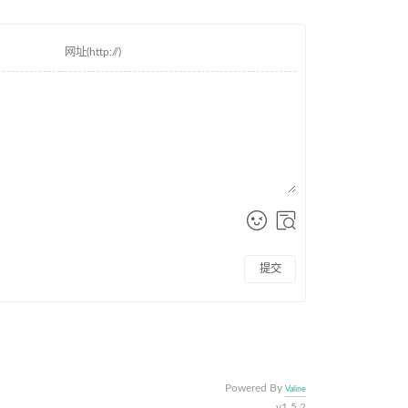
提交
Powered By
Valine
v1.5.2