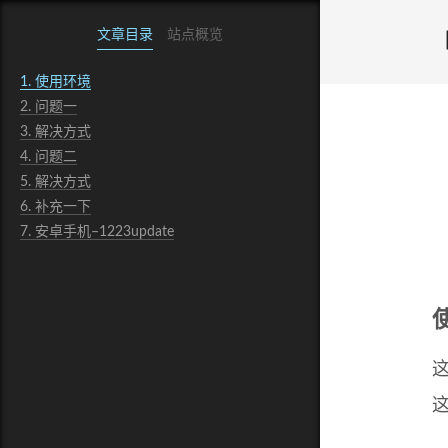
文章目录
站点概览
1.
使用环境
2.
问题一
3.
解决方式
4.
问题二
5.
解决方式
6.
补充一下
7.
安卓手机–1223update
这