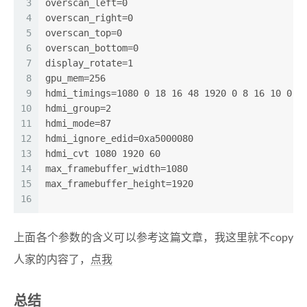
3
overscan_left=0
4
overscan_right=0
5
overscan_top=0
6
overscan_bottom=0
7
display_rotate=1
8
gpu_mem=256
9
hdmi_timings=1080 0 18 16 48 1920 0 8 16 10 0 0
10
hdmi_group=2
11
hdmi_mode=87
12
hdmi_ignore_edid=0xa5000080
13
hdmi_cvt 1080 1920 60
14
max_framebuffer_width=1080
15
max_framebuffer_height=1920
16
上面各个参数的含义可以参考这篇文章，我这里就不copy
人家的内容了，
点我
总结