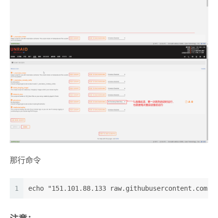
那行命令
1
echo "151.101.88.133 raw.githubusercontent.com" 