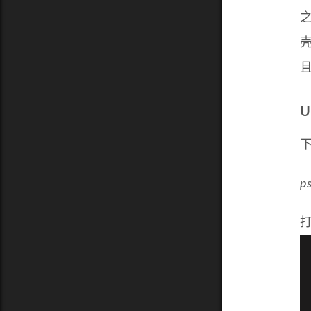
壳
U
下
p
打